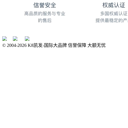
© 2004-
2026
K8凯发-国际大品牌 信誉保障 大额无忧