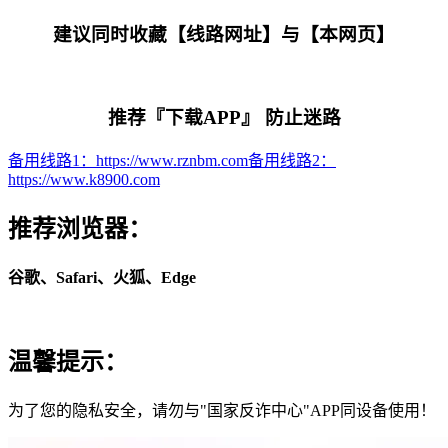
建议同时收藏【线路网址】与【本网页】
推荐『下载APP』 防止迷路
备用线路
1
：
https://www.rznbm.com
备用线路
2
：
https://www.k8900.com
推荐浏览器：
谷歌、Safari、火狐、Edge
温馨提示：
为了您的隐私安全，请勿与"国家反诈中心"APP同设备使用！