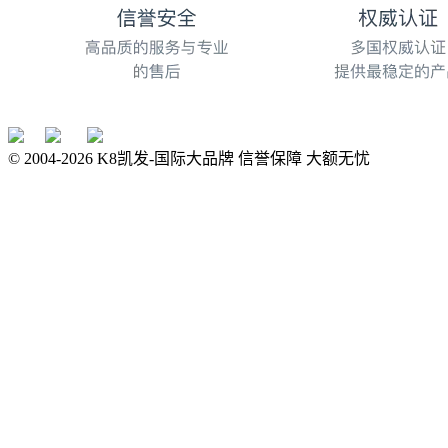
© 2004-
2026
K8凯发-国际大品牌 信誉保障 大额无忧