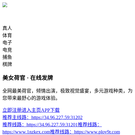
真人
体育
电子
电竞
捕鱼
棋牌
美女荷官 · 在线发牌
全网最美荷官，倾情出演，极致视觉盛宴，多元游戏种类，为
您带来最舒心的游戏体验。
立即注册
进入主页
APP下载
推荐主线路：
https://34.96.227.59:31202
推荐线路：
https://34.96.227.59:31201
推荐线路：
https://www.1nzkex.com
推荐线路：
https://www.plov9r.com