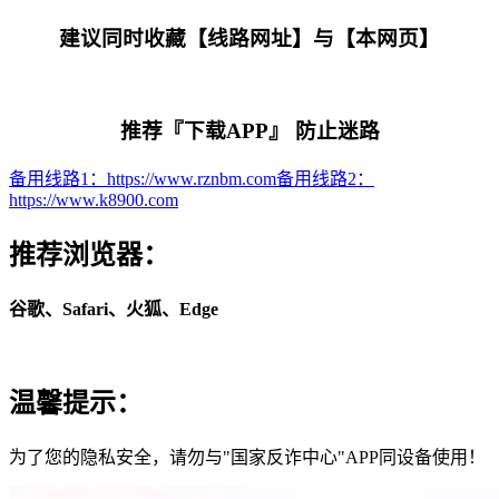
建议同时收藏【线路网址】与【本网页】
推荐『下载APP』 防止迷路
备用线路
1
：
https://www.rznbm.com
备用线路
2
：
https://www.k8900.com
推荐浏览器：
谷歌、Safari、火狐、Edge
温馨提示：
为了您的隐私安全，请勿与"国家反诈中心"APP同设备使用！