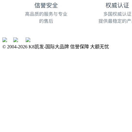
© 2004-
2026
K8凯发-国际大品牌 信誉保障 大额无忧