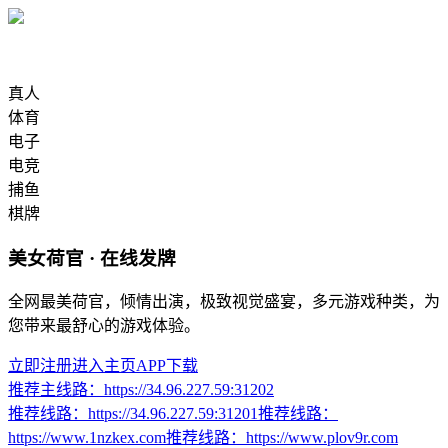
真人
体育
电子
电竞
捕鱼
棋牌
美女荷官 · 在线发牌
全网最美荷官，倾情出演，极致视觉盛宴，多元游戏种类，为
您带来最舒心的游戏体验。
立即注册
进入主页
APP下载
推荐主线路：
https://34.96.227.59:31202
推荐线路：
https://34.96.227.59:31201
推荐线路：
https://www.1nzkex.com
推荐线路：
https://www.plov9r.com