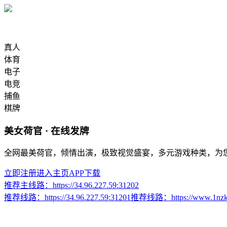
真人
体育
电子
电竞
捕鱼
棋牌
美女荷官 · 在线发牌
全网最美荷官，倾情出演，极致视觉盛宴，多元游戏种类，为
立即注册
进入主页
APP下载
推荐主线路：
https://34.96.227.59:31202
推荐线路：
https://34.96.227.59:31201
推荐线路：
https://www.1nz