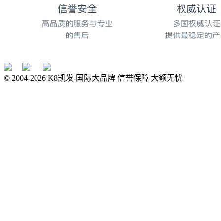
© 2004-
2026
K8凯发-国际大品牌 信誉保障 大额无忧