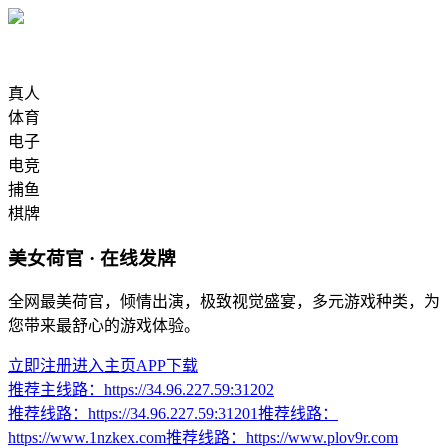
真人
体育
电子
电竞
捕鱼
棋牌
美女荷官 · 在线发牌
全网最美荷官，倾情出演，极致视觉盛宴，多元游戏种类，为
您带来最舒心的游戏体验。
立即注册
进入主页
APP下载
推荐主线路：
https://34.96.227.59:31202
推荐线路：
https://34.96.227.59:31201
推荐线路：
https://www.1nzkex.com
推荐线路：
https://www.plov9r.com