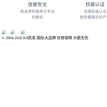
© 2004-
2026
K8凯发-国际大品牌 信誉保障 大额无忧