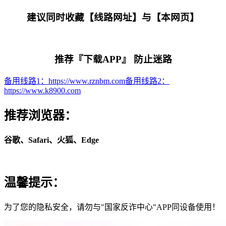
建议同时收藏【线路网址】与【本网页】
推荐『下载APP』 防止迷路
备用线路
1
：
https://www.rznbm.com
备用线路
2
：
https://www.k8900.com
推荐浏览器：
谷歌、Safari、火狐、Edge
温馨提示：
为了您的隐私安全，请勿与"国家反诈中心"APP同设备使用！