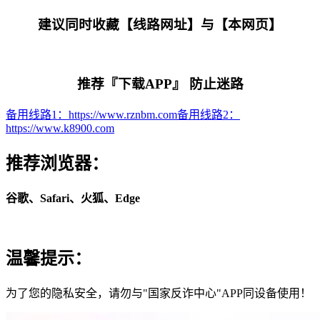
建议同时收藏【线路网址】与【本网页】
推荐『下载APP』 防止迷路
备用线路
1
：
https://www.rznbm.com
备用线路
2
：
https://www.k8900.com
推荐浏览器：
谷歌、Safari、火狐、Edge
温馨提示：
为了您的隐私安全，请勿与"国家反诈中心"APP同设备使用！