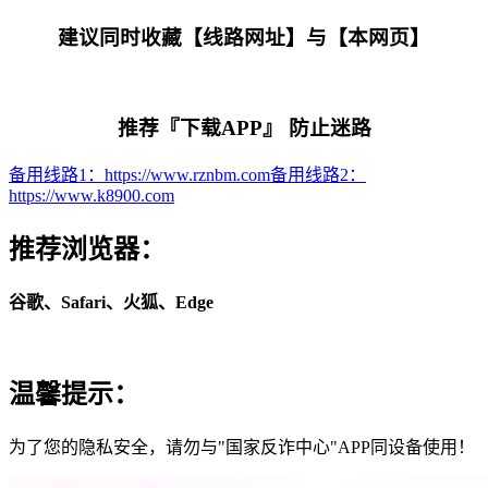
建议同时收藏【线路网址】与【本网页】
推荐『下载APP』 防止迷路
备用线路
1
：
https://www.rznbm.com
备用线路
2
：
https://www.k8900.com
推荐浏览器：
谷歌、Safari、火狐、Edge
温馨提示：
为了您的隐私安全，请勿与"国家反诈中心"APP同设备使用！