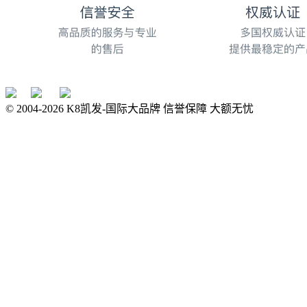
© 2004-
2026
K8凯发-国际大品牌 信誉保障 大额无忧