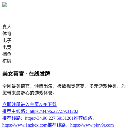
真人
体育
电子
电竞
捕鱼
棋牌
美女荷官 · 在线发牌
全网最美荷官，倾情出演，极致视觉盛宴，多元游戏种类，为
您带来最舒心的游戏体验。
立即注册
进入主页
APP下载
推荐主线路：
https://34.96.227.59:31202
推荐线路：
https://34.96.227.59:31201
推荐线路：
https://www.1nzkex.com
推荐线路：
https://www.plov9r.com