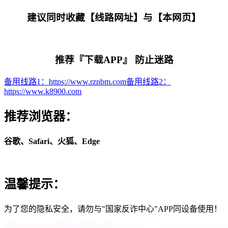
建议同时收藏【线路网址】与【本网页】
推荐『下载APP』 防止迷路
备用线路
1
：
https://www.rznbm.com
备用线路
2
：
https://www.k8900.com
推荐浏览器：
谷歌、Safari、火狐、Edge
温馨提示：
为了您的隐私安全，请勿与"国家反诈中心"APP同设备使用！