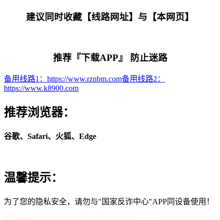
建议同时收藏【线路网址】与【本网页】
推荐『下载APP』 防止迷路
备用线路
1
：
https://www.rznbm.com
备用线路
2
：
https://www.k8900.com
推荐浏览器：
谷歌、Safari、火狐、Edge
温馨提示：
为了您的隐私安全，请勿与"国家反诈中心"APP同设备使用！