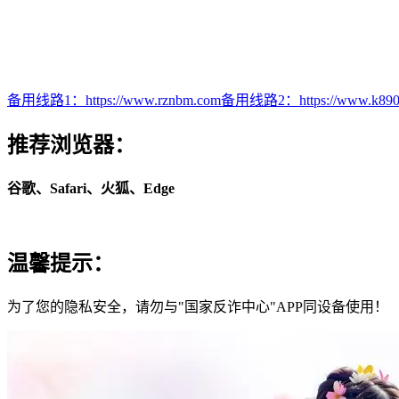
备用线路
1
：
https://www.rznbm.com
备用线路
2
：
https://www.k89
推荐浏览器：
谷歌、Safari、火狐、Edge
温馨提示：
为了您的隐私安全，请勿与"国家反诈中心"APP同设备使用！