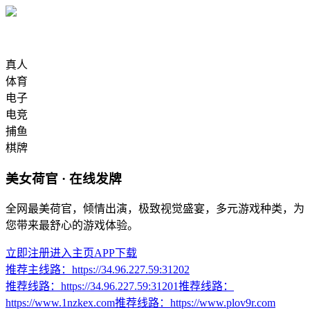
真人
体育
电子
电竞
捕鱼
棋牌
美女荷官 · 在线发牌
全网最美荷官，倾情出演，极致视觉盛宴，多元游戏种类，为
您带来最舒心的游戏体验。
立即注册
进入主页
APP下载
推荐主线路：
https://34.96.227.59:31202
推荐线路：
https://34.96.227.59:31201
推荐线路：
https://www.1nzkex.com
推荐线路：
https://www.plov9r.com